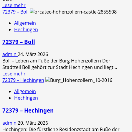
Read
Lese mehr
more
72379 – Boll
about
Allgemein
72336
Hechingen
–
Weilstetten
72379 – Boll
admin
24. März 2026
Boll – Leben am Fuße der Burg Hohenzollern Der
Stadtteil Boll gehört zur Stadt Hechingen und liegt...
Read
Lese mehr
more
72379 – Hechingen
about
Allgemein
72379
Hechingen
–
Boll
72379 – Hechingen
admin
20. März 2026
Hechingen: Die fürstliche Residenzstadt am Fuße der