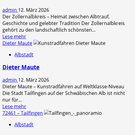
Geislingen
admin
12. März 2026
am
Der Zollernalbkreis – Heimat zwischen Albtrauf,
17
Geschichte und gelebter Tradition Der Zollernalbkreis
gehört zu den landschaftlich schönsten...
Read
Lese mehr
more
Dieter Maute
about
Albstadt
Landkreis
Zollernalbkreis
Dieter Maute
admin
12. März 2026
Dieter Maute – Kunstradfahren auf Weltklasse-Niveau
Die Stadt Tailfingen auf der Schwäbischen Alb ist nicht
nur für...
Read
Lese mehr
more
72461 – Tailfingen
about
Albstadt
Dieter
Maute