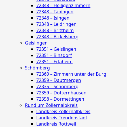
72348 – Heiligenzimmern
72348 – Täbingen
72348 – Isingen
72348 – Leidringen
72348 – Brittheim
72348 – Bickelsberg
Geislingen
72351 – Geislingen
72351 – Binsdorf
72351 – Erlaheim
Schömberg
72369 – Zimmern unter der Burg
72359 – Dautmergen
72335 – Schömberg
72359 – Dotternhausen
72358 – Dormettingen
Rund um Zollernalbkreis
Landkreis Zollernalbkreis
Landkreis Freudenstadt
Landkreis Rottweil