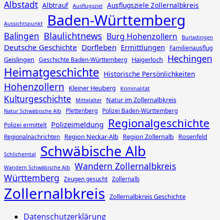
Albstadt
Albtrauf
Ausflugsziele Zollernalbkreis
Ausflugsziel
Baden-Württemberg
Aussichtspunkt
Blaulichtnews
Balingen
Burg Hohenzollern
Burladingen
Deutsche Geschichte
Dorfleben
Ermittlungen
Familienausflug
Hechingen
Geislingen
Haigerloch
Geschichte Baden-Württemberg
Heimatgeschichte
Historische Persönlichkeiten
Hohenzollern
Kleiner Heuberg
Kriminalität
Kulturgeschichte
Natur im Zollernalbkreis
Mittelalter
Plettenberg
Polizei Baden-Württemberg
Natur Schwäbische Alb
Regionalgeschichte
Polizeimeldung
Polizei ermittelt
Region Neckar-Alb
Region Zollernalb
Rosenfeld
Regionalnachrichten
Schwäbische Alb
Schlichemtal
Wandern Zollernalbkreis
Wandern Schwäbische Alb
Württemberg
Zeugen gesucht
Zollernalb
Zollernalbkreis
Zollernalbkreis Geschichte
Datenschutzerklärung