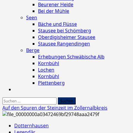
Beurener Heide
Bei der Mühle
Seen
Bäche und Flüsse
Stausee bei Schömberg
Oberdigisheimer Stausee
Stausee Rangendingen
Berge
Erhebungen Schwäbische Alb
Kornbühl
Lochen
Kornbühl
Plettenberg
Suchen
nach:
Auf den Spuren der Steinzeit im Zollernalbkreis
Dotternhausen
Legendär