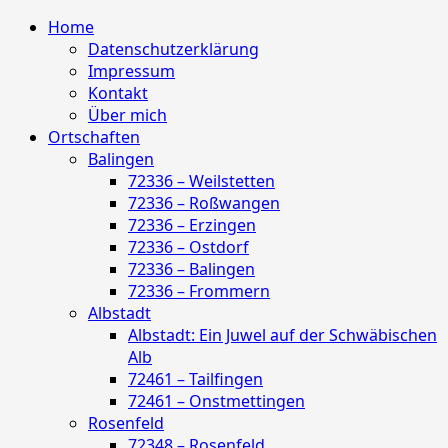
Skip
Primary
Home
to
Menu
Datenschutzerklärung
content
Impressum
Kontakt
Über mich
Ortschaften
Balingen
72336 – Weilstetten
72336 – Roßwangen
72336 – Erzingen
72336 – Ostdorf
72336 – Balingen
72336 – Frommern
Albstadt
Albstadt: Ein Juwel auf der Schwäbischen
Alb
72461 – Tailfingen
72461 – Onstmettingen
Rosenfeld
72348 – Rosenfeld