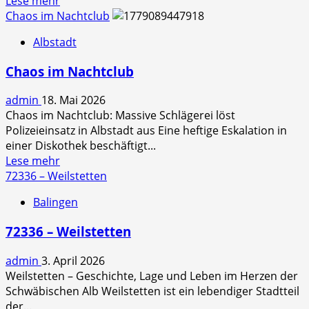
Lese mehr
more
Chaos im Nachtclub
about
Albstadt
Die
Top
Chaos im Nachtclub
10
Sehenswürdigkeiten
admin
18. Mai 2026
Chaos im Nachtclub: Massive Schlägerei löst
Polizeieinsatz in Albstadt aus Eine heftige Eskalation in
einer Diskothek beschäftigt...
Read
Lese mehr
more
72336 – Weilstetten
about
Balingen
Chaos
im
72336 – Weilstetten
Nachtclub
admin
3. April 2026
Weilstetten – Geschichte, Lage und Leben im Herzen der
Schwäbischen Alb Weilstetten ist ein lebendiger Stadtteil
der...