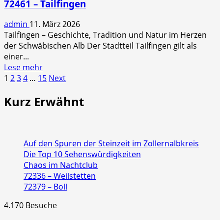
72461 – Tailfingen
admin
11. März 2026
Tailfingen – Geschichte, Tradition und Natur im Herzen
der Schwäbischen Alb Der Stadtteil Tailfingen gilt als
einer...
Read
Lese mehr
Seitennummerierung
more
1
2
3
4
…
15
Next
about
der
Kurz Erwähnt
72461
Beiträge
–
Tailfingen
Auf den Spuren der Steinzeit im Zollernalbkreis
Die Top 10 Sehenswürdigkeiten
Chaos im Nachtclub
72336 – Weilstetten
72379 – Boll
4.170 Besuche