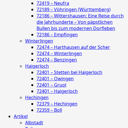
72419 – Neufra
72189 – Vöhringen (Württemberg)
72186 – Wittershausen: Eine Reise durch
die Jahrhunderte – Von päpstlichen
Bullen bis zum modernen Dorfleben
72186 – Empfingen
Winterlingen
72474 – Harthausen auf der Scher
72474 – Winterlingen
72474 – Benzingen
Haigerloch
72401 – Stetten bei Haigerloch
72401 – Owingen
72401 – Gruol
72401 – Haigerloch
Hechingen
72379 – Hechingen
72359 – Boll
Artikel
Albstadt