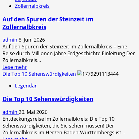
Zollernalbkreis
Auf den Spuren der Steinzeit im
Zollernalbkreis
admin
8. Juni 2026
Auf den Spuren der Steinzeit im Zollernalbkreis – Eine
Reise durch Millionen Jahre Erdgeschichte Einleitung Der
Zollernalbkreis...
Read
Lese mehr
more
Die Top 10 Sehenswürdigkeiten
about
Legendär
Auf
den
Die Top 10 Sehenswürdigkeiten
Spuren
der
admin
20. Mai 2026
Steinzeit
Entdeckungsreise im Zollernalbkreis: Die Top 10
im
Sehenswürdigkeiten, die Sie sehen müssen! Der
Zollernalbkreis
Zollernalbkreis im Herzen Baden-Württembergs ist...
Read