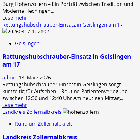
Burg Hohenzollern – Ein Porträt zwischen Tradition und
Moderne Hechingen...
Read
Lese mehr
more
Rettungshubschrauber-Einsatz in Geislingen am 17
about
72379
Geislingen
–
Hechingen
Rettungshubschrauber-Einsatz in Geislingen
am 17
admin
18. März 2026
Rettungshubschrauber-Einsatz in Geislingen sorgt
kurzzeitig für Aufsehen – Routine-Patientenverlegung
zwischen 12:30 und 12:40 Uhr Am heutigen Mittag...
Read
Lese mehr
more
Landkreis Zollernalbkreis
about
Rund um Zollernalbkreis
Rettungshubschrauber-
Einsatz
Landkreis Zollernalbkreis
in